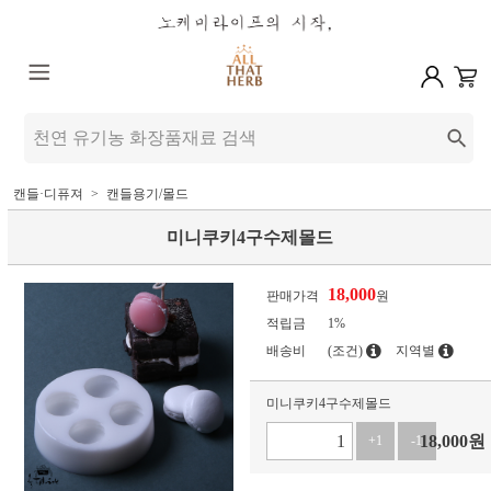
캔들·디퓨져
캔들용기/몰드
미니쿠키4구수제몰드
18,000
판매가격
원
적립금
1%
배송비
(조건)
지역별
미니쿠키4구수제몰드
18,000
원
+1
-1