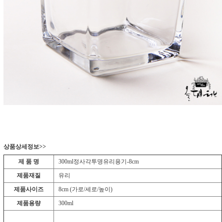
상품상세정보>>
제 품 명
300ml정사각투명유리용기-8cm
제품재질
유리
제품사이즈
8cm (가로/세로/높이)
제품용량
300ml