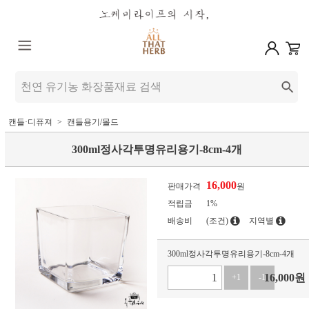
캔들·디퓨져
캔들용기/몰드
300ml정사각투명유리용기-8cm-4개
16,000
판매가격
원
적립금
1%
배송비
(조건)
지역별
300ml정사각투명유리용기-8cm-4개
16,000
원
+1
-1