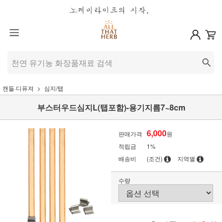
캔들·디퓨져
심지/탭
부스터우드심지L(탭포함)-용기지름7~8cm
6,000
판매가격
원
적립금
1%
배송비
(조건)
지역별
수량