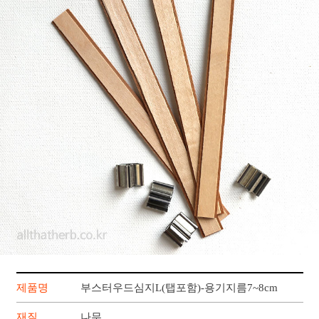
제품명
부스터우드심지L(탭포함)-용기지름7~8cm
재질
나무