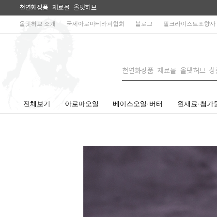
천연화장품 재료몰 올댓허브
올댓허브 소개
국제아로마테라피협회
블로그
필크라이스트조향사
전체보기
아로마오일
베이스오일·버터
원재료·첨가