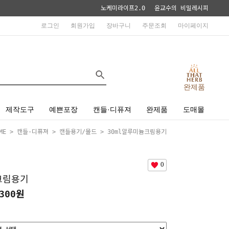
노케미라이프2.0
윤교수의 비밀레시피
로그인
회원가입
장바구니
주문조회
마이페이지
완제품
제작도구
예쁜포장
캔들·디퓨져
완제품
도매몰
ME
>
캔들·디퓨져
>
캔들용기/몰드
> 30ml알루미늄크림용기
0
크림용기
300원