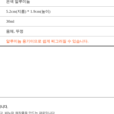
은색 알루미늄
5.2cm(지름) * 1.9cm(높이)
30ml
몸체, 뚜껑
알루미늄 용기이므로 쉽게 찌그러질 수 있습니다.