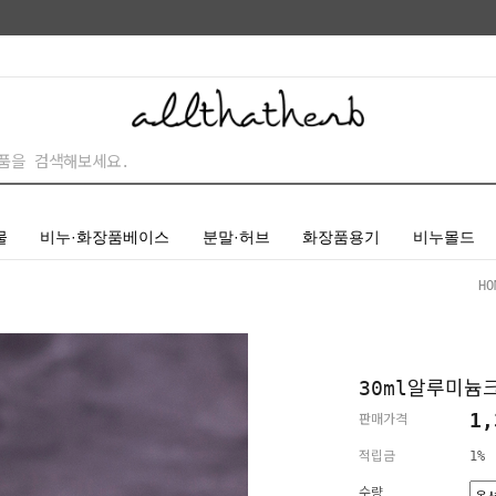
물
비누·화장품베이스
분말·허브
화장품용기
비누몰드
HO
30ml알루미늄
1,
판매가격
적립금
1%
수량