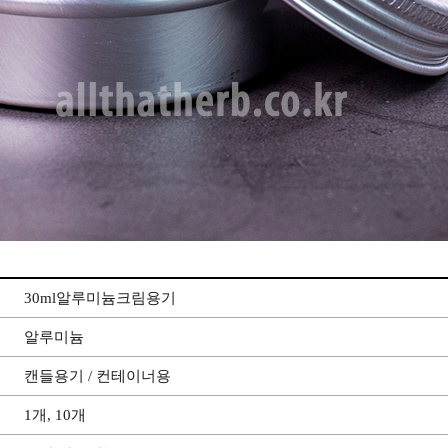
30ml알루미늄크림용기
알루미늄
캔들용기 / 컨테이너용
1개, 10개