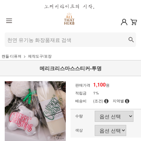
캔들·디퓨져
제작도구/포장
메리크리스마스스티커-투명
1,100
판매가격
원
적립금
1%
배송비
(조건)
지역별
수량
색상