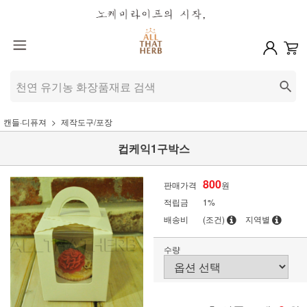
캔들·디퓨져
제작도구/포장
컵케익1구박스
800
판매가격
원
적립금
1%
배송비
(조건)
지역별
수량