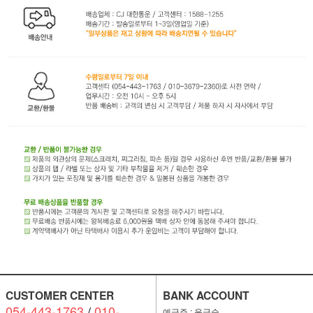
CUSTOMER CENTER
BANK ACCOUNT
054-443-1763
/
010-
예금주 : 윤금순