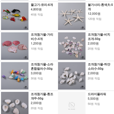
물고기-유리-6개
불가사리-흰색大-5
개
4,800원
12,000원
40원 적립
120원 적립
조개첨가물-가리
조개첨가물-비치
비小-4개
조개-50g
1,200원
2,000원
10원 적립
20원 적립
조개첨가물-소라
조개첨가물-하얀
혼합컬러小-50g
소라小-50g
3,000원
2,000원
30원 적립
20원 적립
조개첨가물-흰조
드라이플라워
개中-50g
5,500원
2,000원
50원 적립
20원 적립