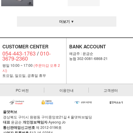
더보기 ▼
CUSTOMER CENTER
BANK ACCOUNT
054-443-1763
/
010-
예금주 : 윤금순
3679-2360
농협 302-0081-6868-21
평일 10:00 ~ 17:00
(주문마감 오후 2
시)
토요일, 일요일, 공휴일 휴무
PC 버전
이용안내
고객센터
올댓허브
경상북도 구미시 원평동 구미중앙로21길 4 올댓허브빌딩
대표
윤금순
개인정보책임자
Ayeong Jo
통신판매업신고번호
제 2012-0196호
사업자 등록번호
513-16-02354